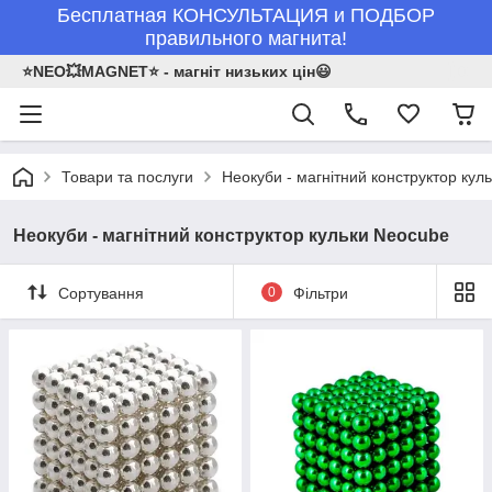
Бесплатная КОНСУЛЬТАЦИЯ и ПОДБОР
правильного магнита!
⭐NEO💥MAGNET⭐ - магніт низьких цін😃
Товари та послуги
Неокуби - магнітний конструктор кул
Неокуби - магнітний конструктор кульки Neocube
Сортування
0
Фільтри