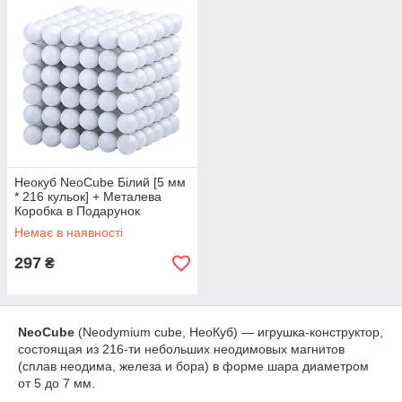
Неокуб NeoCube Білий [5 мм
* 216 кульок] + Металева
Коробка в Подарунок
Немає в наявності
297
₴
NeoCube
(Neodymium cube, НеоКуб) — игрушка-конструктор,
состоящая из 216-ти небольших неодимовых магнитов
(сплав неодима, железа и бора) в форме шара диаметром
от 5 до 7 мм.