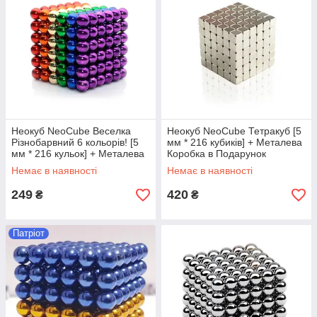
Неокуб NeoCube Веселка
Неокуб NeoCube Тетракуб [5
Різнобарвний 6 кольорів! [5
мм * 216 кубиків] + Металева
мм * 216 кульок] + Металева
Коробка в Подарунок
Коробка в Подарунок
Немає в наявності
Немає в наявності
249
420
₴
₴
Патріот