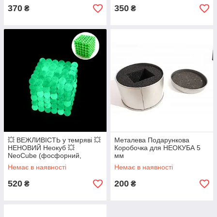
370
350
₴
₴
💥 ВЕЖЛИВІСТЬ у темряві 💥
Металева Подарункова
НЕНОВИЙ Неокуб 💥
Коробочка для НЕОКУБА 5
NeoCube (фосфорний,
мм
флуоресцентний) 5 мм 216
Немає в наявності
Немає в наявності
кульок
520
200
₴
₴