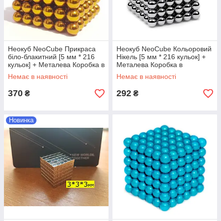
Неокуб NeoCube Прикраса
Неокуб NeoCube Кольоровий
біло-блакитний [5 мм * 216
Нікель [5 мм * 216 кульок] +
кульок] + Металева Коробка в
Металева Коробка в
Подарунок
Подарунок
Немає в наявності
Немає в наявності
370
292
₴
₴
Новинка