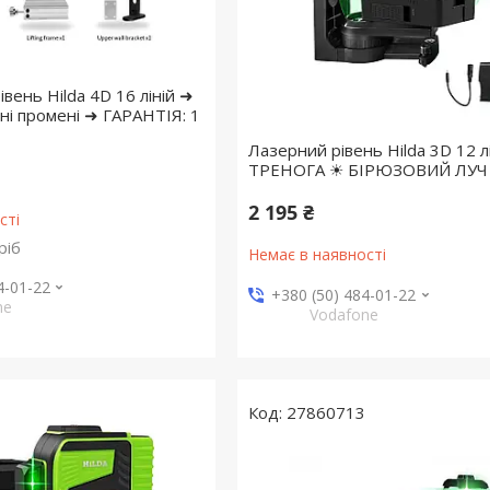
вень Hilda 4D 16 ліній ➜
і промені ➜ ГАРАНТІЯ: 1
Лазерний рівень Hilda 3D 12 лі
ТРЕНОГА ☀ БІРЮЗОВИЙ ЛУЧ
2 195 ₴
сті
ріб
Немає в наявності
4-01-22
+380 (50) 484-01-22
ne
Vodafone
27860713