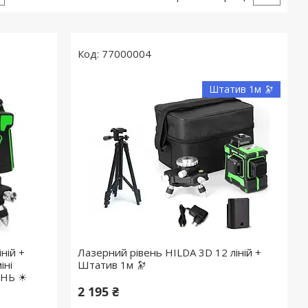
77000004
Штатив 1м 🔭
ній +
Лазерний рівень HILDA 3D 12 ліній +
ні
Штатив 1м 🔭
ІНЬ ☀
2 195 ₴