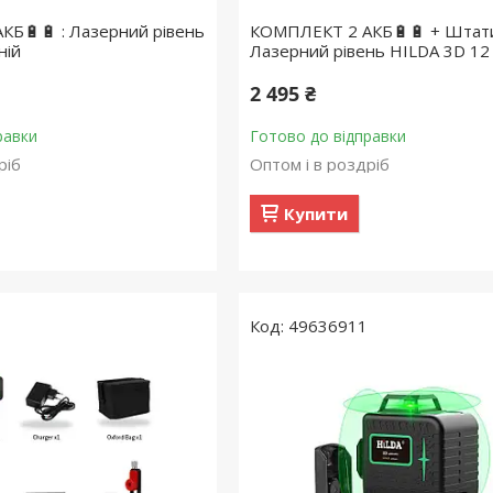
Б🔋🔋 : Лазерний рівень
КОМПЛЕКТ 2 АКБ🔋🔋 + Штатив
ній
Лазерний рівень HILDA 3D 12 
2 495 ₴
равки
Готово до відправки
ріб
Оптом і в роздріб
Купити
49636911