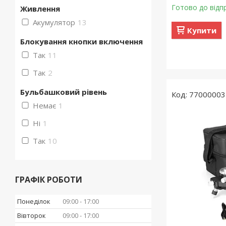
Готово до відп
Живлення
Акумулятор
13
Купити
Блокування кнопки включення
Так
11
Так
2
Бульбашковий рівень
77000003
Немає
1
Ні
1
Так
10
ГРАФІК РОБОТИ
Понеділок
09:00
17:00
Вівторок
09:00
17:00