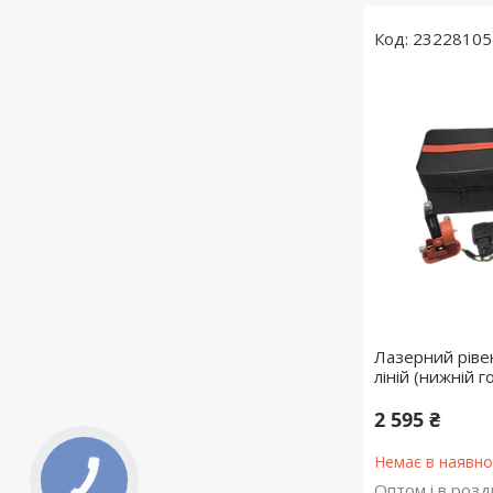
23228105
Лазерний рівен
ліній (нижній 
2 595 ₴
Немає в наявно
Оптом і в розд