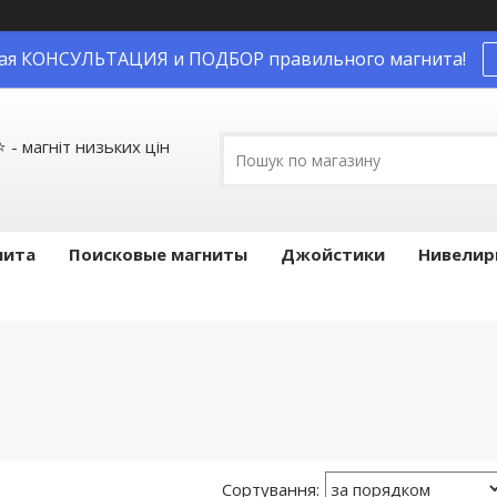
ая КОНСУЛЬТАЦИЯ и ПОДБОР правильного магнита!
 магніт низьких цін
нита
Поисковые магниты
Джойстики
Нивелир