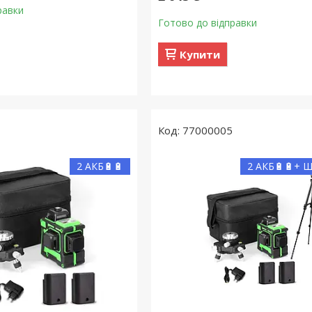
равки
Готово до відправки
Купити
77000005
2 АКБ🔋🔋
2 АКБ🔋🔋+ 