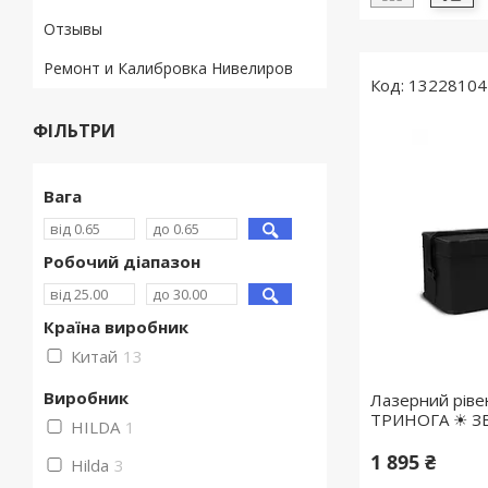
Отзывы
Ремонт и Калибровка Нивелиров
13228104
ФІЛЬТРИ
Вага
Робочий діапазон
Країна виробник
Китай
13
Виробник
Лазерний рівен
ТРИНОГА ☀ З
HILDA
1
1 895 ₴
Hilda
3