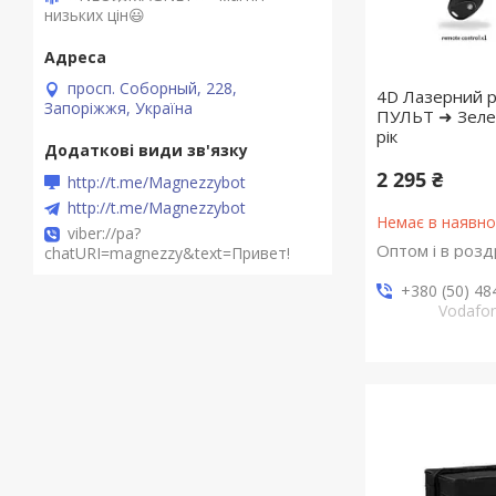
низьких цін😃
просп. Соборный, 228,
4D Лазерний рі
Запоріжжя, Україна
ПУЛЬТ ➜ Зелен
рік
2 295 ₴
http://t.me/Magnezzybot
http://t.me/Magnezzybot
Немає в наявно
viber://pa?
Оптом і в розд
chatURI=magnezzy&text=Привет!
+380 (50) 48
Vodafo