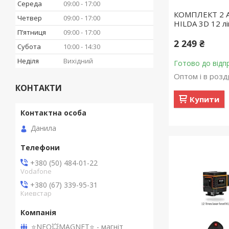
Середа
09:00
17:00
КОМПЛЕКТ 2 АК
Четвер
09:00
17:00
HILDA 3D 12 лі
Пʼятниця
09:00
17:00
2 249 ₴
Субота
10:00
14:30
Неділя
Вихідний
Готово до відп
Оптом і в розд
КОНТАКТИ
Купити
Данила
+380 (50) 484-01-22
Vodafone
+380 (67) 339-95-31
Киевстар
⭐NEO💥MAGNET⭐ - магніт