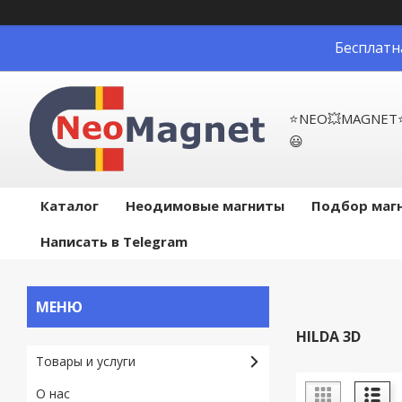
Бесплатн
⭐NEO💥MAGNET⭐ -
😃
Каталог
Неодимовые магниты
Подбор маг
Написать в Telegram
HILDA 3D
Товары и услуги
О нас