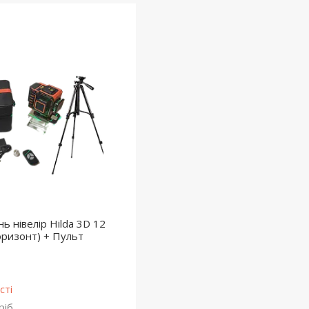
ь нівелір Hilda 3D 12
горизонт) + Пульт
сті
ріб