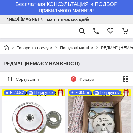
Бесплатная КОНСУЛЬТАЦИЯ и ПОДБОР
правильного магнита!
⭐NEO💥MAGNET⭐ - магніт низьких цін😃
Товари та послуги
Пошукові магніти
РЕДМАГ (НЕМА
РЕДМАГ (НЕМАЄ У НАЯВНОСТІ)
Сортування
0
Фільтри
★ F-200x2
Подарунок
★ F-300 ★
Подарунок