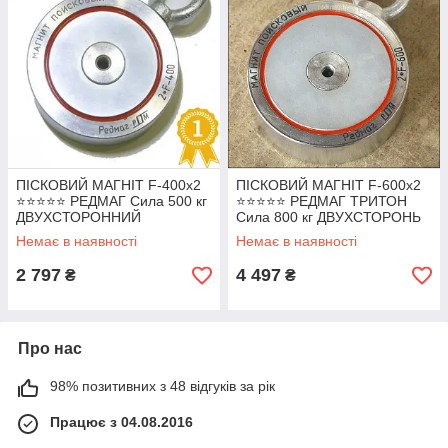
ПІСКОВИЙ МАГНІТ F-400х2
ПІСКОВИЙ МАГНІТ F-600х2
⭐⭐⭐⭐⭐ РЕДМАГ Сила 500 кг
⭐⭐⭐⭐⭐ РЕДМАГ ТРИТОН
ДВУХСТОРОННИЙ
Сила 800 кг ДВУХСТОРОНЬ
неодимовий + ТРОС у
неодимовий + ТРОС у
Немає в наявності
Немає в наявності
ПОДАРУНОК!
ПОДАРУНОК!
2 797
4 497
₴
₴
Про нас
98% позитивних з 48 відгуків за рік
Працює з 04.08.2016