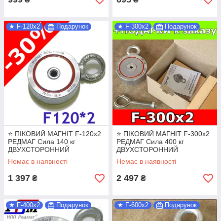
★ F-120x2
Подарунок
★ F-300x2
Подарунок
⭐ ПІКОВИЙ МАГНІТ F-120х2
⭐ ПІКОВИЙ МАГНІТ F-300х2
РЕДМАГ Сила 140 кг
РЕДМАГ Сила 400 кг
ДВУХСТОРОННИЙ
ДВУХСТОРОННИЙ
неодимовий + ТРОС у
неодимовий + ТРОС у
Немає в наявності
Немає в наявності
ПОДАРУНОК!
ПОДАРУНОК!
1 397
2 497
₴
₴
★ F-400x2
Подарунок
★ F-600x2
Подарунок