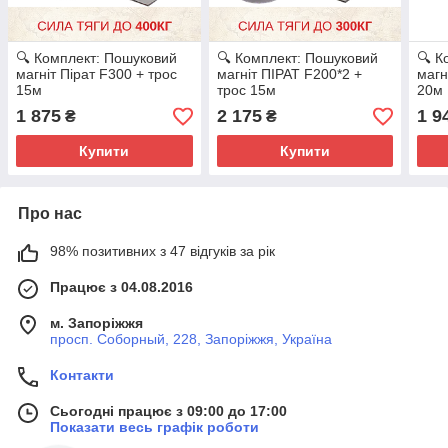
🔍 Комплект: Пошуковий
🔍 Комплект: Пошуковий
🔍 К
магніт Пірат F300 + трос
магніт ПІРАТ F200*2 +
магн
15м
трос 15м
20м
1 875
2 175
1 9
₴
₴
Купити
Купити
Про нас
98% позитивних з 47 відгуків за рік
Працює з 04.08.2016
м. Запоріжжя
просп. Соборный, 228, Запоріжжя, Україна
Контакти
Сьогодні працює з 09:00 до 17:00
Показати весь графік роботи