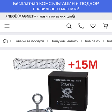
Бесплатная КОНСУЛЬТАЦИЯ и ПОДБОР
правильного магнита!
⭐NEO💥MAGNET⭐ - магніт низьких цін😃
Товари та послуги
Пошукові магніти
Комлекти
Ко