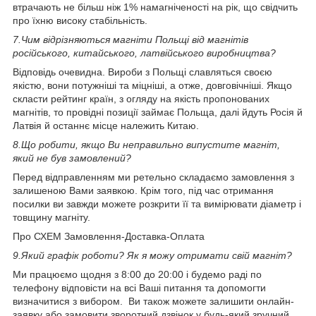
втрачають не більш ніж 1% намагніченості на рік, що свідчить
про їхню високу стабільність.
7.
Чим відрізняються магніти Польщі від магнітів
російського, китайського, латвійського виробництва?
Відповідь очевидна. Вироби з Польщі славляться своєю
якістю, вони потужніші та міцніші, а отже, довговічніші. Якщо
скласти рейтинг країн, з огляду на якість пропонованих
магнітів, то провідні позиції займає Польща, далі йдуть Росія й
Латвія й останнє місце належить Китаю.
8.
Що робити, якщо Ви неправильно випустите магніт,
який не був замовлений?
Перед відправленням ми ретельно складаємо замовлення з
залишеною Вами заявкою. Крім того, під час отримання
посилки ви завжди можете розкрити її та вимірювати діаметр і
товщину магніту.
Про СХЕМ Замовлення-Доставка-Оплата
9.
Який графік роботи? Як я можу отримати свій магніт?
Ми працюємо щодня з 8:00 до 20:00 і будемо раді по
телефону відповісти на всі Ваші питання та допомогти
визначитися з вибором. Ви також можете залишити онлайн-
заявку або замовити зворотний дзвінок у будь-який зручний