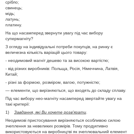
срібло;
свинець;
мідь;
латунь;
платину.
На що насамперед звернути увагу під час вибору
супермагніту?
З огляду на індивідуальні потреби покупців, на ринку є
величезна кількість варіацій цього товару:
- неодимовий магніт дешево та за високою вартістю;
- від різних виробників: Польща, Росія, Німеччина, Латвія,
Китай;
- різні за формою, розміром, вагою, потужністю;
— елементи, що вирізняються, що входять до складу сплаву.
Під час вибору нео-магніту насамперед звертайте увагу на
такі критерії:
1)
Завдання, які Ви хочете розв'язати
.
Неодимові пристосування вирізняються особливою силою
зчеплення за невеликих розмірів. Тому продуктивно
використовуються на виробництві як зчеплювальний елемент