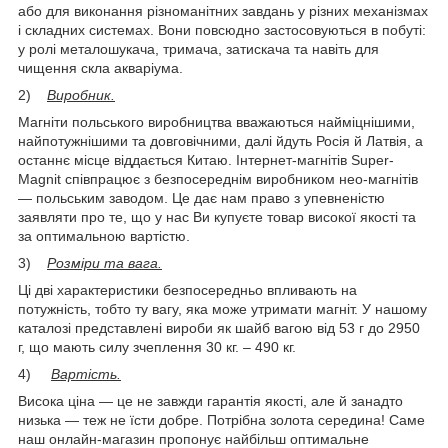
або для виконання різноманітних завдань у різних механізмах
і складних системах. Вони повсюдно застосовуються в побуті:
у ролі металошукача, тримача, затискача та навіть для
чищення скла акваріума.
2)
Виробник.
Магніти польського виробництва вважаються найміцнішими,
найпотужнішими та довговічними, далі йдуть Росія й Латвія, а
останнє місце віддається Китаю. Інтернет-магнітів Super-
Magnit співпрацює з безпосереднім виробником нео-магнітів
— польським заводом. Це дає нам право з упевненістю
заявляти про те, що у нас Ви купуєте товар високої якості та
за оптимальною вартістю.
3)
Розміри та вага.
Ці дві характеристики безпосередньо впливають на
потужність, тобто ту вагу, яка може утримати магніт. У нашому
каталозі представлені вироби як шайб вагою від 53 г до 2950
г, що мають силу зчеплення 30 кг. – 490 кг.
4)
Вартість.
Висока ціна — це не завжди гарантія якості, але й занадто
низька — теж не їсти добре. Потрібна золота середина! Саме
наш онлайн-магазин пропонує найбільш оптимальне