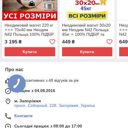
Неодимовий магніт 220 кг
Неодимовий магніт 30х20
Неод
⭐⭐⭐ 70х40 мм Неодим
мм Неодим N42 Польща
⭐⭐⭐
N42 Польща 100% ПІДБІР
45кг ⭐ 100% ПІДБІР та
N42
та КОНСУЛЬТАЦІЯ –
КОНСУЛЬТАЦІЯ –
та 
3 195
449
649
₴
₴
безкоштовно!
безкоштовно!
безк
Купити
Купити
Про нас
98% позитивних з 48 відгуків за рік
Працює з 04.08.2016
м. Запоріжжя
просп. Соборный, 228, Запоріжжя, Україна
Контакти
Сьогодні працює з 09:00 до 17:00