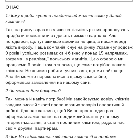
О НАС
1.
Чому треба купити неодимовий магніт саме у Вашій
компанії?
Так, на ринку зараз є величезна кількість різних пропонувань
придбати неомагнити за досить низькою вартістю. Але
погодьтеся, що тут швидше важлива не ціна, а насамперед
якість виробу. Наша компанія існує на ринку України упродовж
9 років і успішно розвиває свій бізнес у понад 15 напрямках,
зокрема і в реалізації польських магнітів. Цією сферою ми
працюємо 6 років і точно знаємо, що саме потрібно нашим
клієнтам. Не хочемо робити гучних заяв, що ми найкраще.
Але Ви можете переконатися в цьому самостійно,
оформивши замовлення на нашому сайті.
2.
Чи можна Вам довіряти?
Так, можна й навіть потрібно! Ми завойовуємо довіру клієнтів
завдяки високій якості пропонованих товарів і оперативній
роботі. Для нас важливо, щоб Ви не просто один раз
оформили замовлення на неодимовий магніт у нашому
інтернет-магазині, а стали постійним клієнтом, радили нас
своїм друзям, партнерам.
3.
Чим Ви відрізняєтеся від інших компаній із продажу