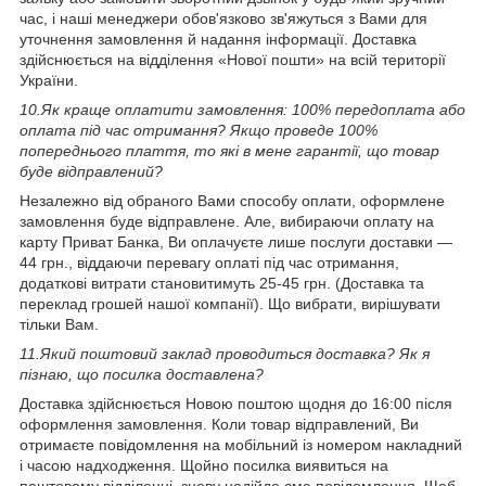
час, і наші менеджери обов'язково зв'яжуться з Вами для
уточнення замовлення й надання інформації. Доставка
здійснюється на відділення «Нової пошти» на всій території
України.
10.
Як краще оплатити замовлення: 100% передоплата або
оплата під час отримання? Якщо проведе 100%
попереднього плаття, то які в мене гарантії, що товар
буде відправлений?
Незалежно від обраного Вами способу оплати, оформлене
замовлення буде відправлене. Але, вибираючи оплату на
карту Приват Банка, Ви оплачуєте лише послуги доставки —
44 грн., віддаючи перевагу оплаті під час отримання,
додаткові витрати становитимуть 25-45 грн. (Доставка та
переклад грошей нашої компанії). Що вибрати, вирішувати
тільки Вам.
11.
Який поштовий заклад проводиться доставка? Як я
пізнаю, що посилка доставлена?
Доставка здійснюється Новою поштою щодня до 16:00 після
оформлення замовлення. Коли товар відправлений, Ви
отримаєте повідомлення на мобільний із номером накладний
і часою надходження. Щойно посилка виявиться на
поштовому відділенні, знову надійде смс-повідомлення. Щоб