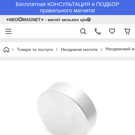
Бесплатная КОНСУЛЬТАЦИЯ и ПОДБОР
правильного магнита!
⭐NEO💥MAGNET⭐ - магніт низьких цін😃
Неодимовий ма
Товари та послуги
Неодимові магніти