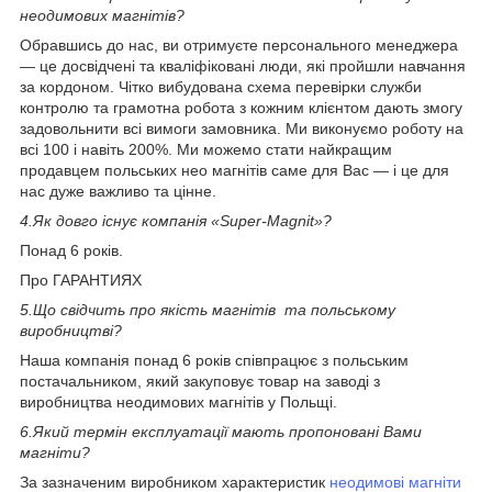
неодимових магнітів?
Обравшись до нас, ви отримуєте персонального менеджера
— це досвідчені та кваліфіковані люди, які пройшли навчання
за кордоном. Чітко вибудована схема перевірки служби
контролю та грамотна робота з кожним клієнтом дають змогу
задовольнити всі вимоги замовника. Ми виконуємо роботу на
всі 100 і навіть 200%. Ми можемо стати найкращим
продавцем польських нео магнітів саме для Вас — і це для
нас дуже важливо та цінне.
4.
Як довго існує компанія «Super-Magnit»?
Понад 6 років.
Про ГАРАНТИЯХ
5.
Що свідчить про якість магнітів та польському
виробництві?
Наша компанія понад 6 років співпрацює з польським
постачальником, який закуповує товар на заводі з
виробництва неодимових магнітів у Польщі.
6.
Який термін експлуатації мають пропоновані Вами
магніти?
За зазначеним виробником характеристик
неодимові магніти