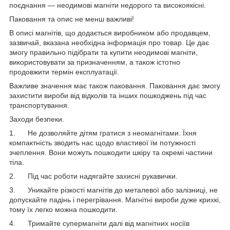
поєднання — неодимові магніти недорого та високоякісні.
Паковання та опис не менш важливі!
В описі магнітів, що додається виробником або продавцем,
зазвичай, вказана необхідна інформація про товар. Це дає
змогу правильно підібрати та купити неодимові магніти,
використовувати за призначенням, а також істотно
продовжити термін експлуатації.
Важливе значення має також паковання. Паковання дає змогу
захистити вироби від відколів та інших пошкоджень під час
транспортування.
Заходи безпеки.
1. Не дозволяйте дітям гратися з неомагнітами. Їхня
компактність зводить нас щодо властивої їм потужності
зчеплення. Вони можуть пошкодити шкіру та окремі частини
тіла.
2. Під час роботи надягайте захисні рукавички.
3. Уникайте різкості магнітів до металевої або залізниці, не
допускайте падінь і перегрівання. Магнітні вироби дуже крихкі,
тому їх легко можна пошкодити.
4. Тримайте супермагніти далі від магнітних носіїв