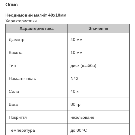
Опис
Неодимовий магніт 40х10мм
Характеристики
Характеристика
Значення
Діаметр
40 мм
Висота
10 мм
Тип
диск (шайба)
Намагнічність
N42
Сила
40 кг
Вага
80 гр
Покриття
нікельоване
Температура
до 80 ºС