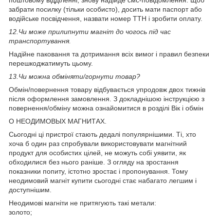
забрати посилку (тільки особисто), досить мати паспорт або
водійське посвідчення, назвати номер ТТН і зробити оплату.
12.
Чи може прилипнути магніт до чогось під час
транспортування.
Надійне паковання та дотримання всіх вимог і правил безпеки
перешкоджатимуть цьому.
13.
Чи можна обміняти/горнути товар?
Обмін/повернення товару відбувається упродовж двох тижнів
після оформлення замовлення. З докладнішою інструкцією з
повернення/обміну можна ознайомитися в розділі Вік і обмін
О НЕОДИМОВЫХ МАГНИТАХ.
Сьогодні ці пристрої стають дедалі популярнішими. Ті, хто
хоча б один раз спробували використовувати магнітний
продукт для особистих цілей, не можуть собі уявити, як
обходилися без нього раніше. З огляду на зростання
показники попиту, істотно зростає і пропонування. Тому
неодимовий магніт купити сьогодні стає набагато легшим і
доступнішим.
Неодимові магніти не притягують такі метали:
золото;