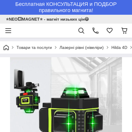
Бесплатная КОНСУЛЬТАЦИЯ и ПОДБОР
правильного магнита!
⭐NEO💥MAGNET⭐ - магніт низьких цін😃
Товари та послуги
Лазерні рівні (нівеліри)
Hilda 4D