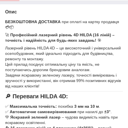
Опис
БЕЗКОШТОВНА ДОСТАВКА
при оплаті на картку продавця
💳📦
🚀
Професійний лазерний рівень 4D HILDA (16 ліній) –
точність і надійність для будь-яких завдань!
🎯
Лазерний рівень HILDA 4D – це високоточний і універсальний
осепобудовник, який ідеально підходить для будівництва,
ремонту та монтажу.
Цей прилад поєднує оптимальну ціну та якість, не
поступаючись дорогим брендовим аналогам.
Завдяки яскравому зеленому лазеру, точності вимірювань і
зручності у використанні, він отримав 99% позитивних відгуків
від наших клієнтів!
🔎
Переваги HILDA 4D:
✅
Максимальна точність:
похибка
3 мм на 10 м
.
✅
Автоматичне самовирівнювання
при нахилі до
±3°
.
💚
Яскравий зелений лазер
– чудова видимість навіть при
яскравому освітленні.