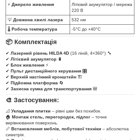
⚡
Джерело живлення
Літієвий акумулятор / мережа
220 В
💡
Довжина хвилі лазера
532 нм
🌡
Робоча температура
-5°C до +40°C
📦
Комплектація
✔
Лазерний рівень HILDA 4D
(16 ліній, 4×360°) 🔧
✔
Літієвий акумулятор
🔋
✔
Блок живлення
⚡
✔
Пульт дистанційного керування
🎛
✔
Верхній настінний кронштейн
🏗
✔
Підйомна платформа
🔄
✔
Захисна сумка для транспортування
🎒
🎨
Застосування:
📐
Укладання плитки
– рівні шви без похибок.
🏠
Монтаж стель, перегородок, підлог
– точне
вирівнювання поверхонь.
📏
Встановлення меблів, побутової техніки
– абсолютна
симетрія.