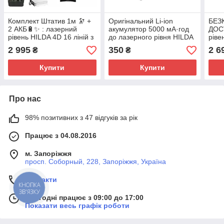
Комплект Штатив 1м 🔭 +
Оригінальний Li-ion
БЕЗ
2 АКБ🔋✨ : лазерний
акумулятор 5000 мА·год
ДОС
рівень HILDA 4D 16 ліній з
до лазерного рівня HILDA
ріве
дисплеєм заряду
3D
дисп
2 995
350
2 6
₴
₴
ПУЛ
Купити
Купити
Про нас
98% позитивних з 47 відгуків за рік
Працює з 04.08.2016
м. Запоріжжя
просп. Соборный, 228, Запоріжжя, Україна
Контакти
КНОПКА
ЗВ'ЯЗКУ
Сьогодні працює з 09:00 до 17:00
Показати весь графік роботи