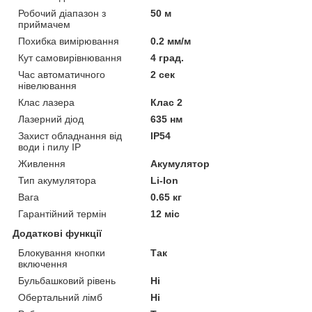
Робочий діапазон з
50 м
приймачем
Похибка вимірювання
0.2 мм/м
Кут самовирівнювання
4 град.
Час автоматичного
2 сек
нівелювання
Клас лазера
Клас 2
Лазерний діод
635 нм
Захист обладнання від
IP54
води і пилу IP
Живлення
Акумулятор
Тип акумулятора
Li-Ion
Вага
0.65 кг
Гарантійний термін
12 міс
Додаткові функції
Блокування кнопки
Так
включення
Бульбашковий рівень
Ні
Обертальний лімб
Ні