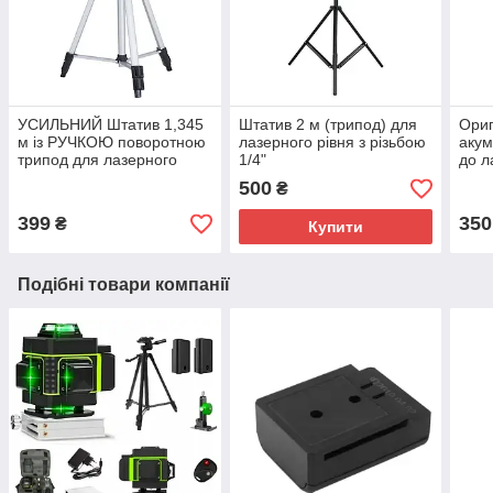
УСИЛЬНИЙ Штатив 1,345
Штатив 2 м (трипод) для
Ориг
м із РУЧКОЮ поворотною
лазерного рівня з різьбою
акум
трипод для лазерного
1/4"
до л
рівня з різзю 1/4"
4d з
500
₴
399
350
₴
Купити
Подібні товари компанії