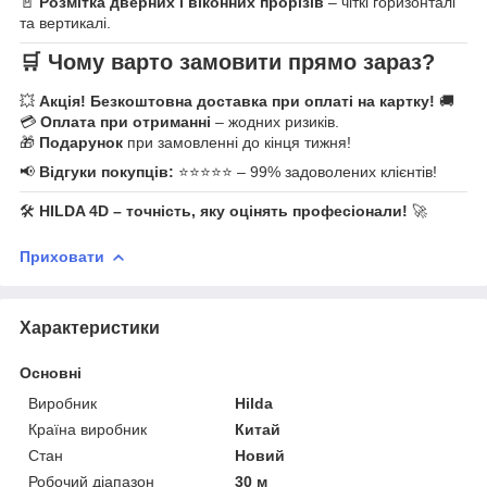
🚪
Розмітка дверних і віконних прорізів
– чіткі горизонталі
та вертикалі.
🛒
Чому варто замовити прямо зараз?
💥
Акція!
Безкоштовна доставка при оплаті на картку!
🚚
💳
Оплата при отриманні
– жодних ризиків.
🎁
Подарунок
при замовленні до кінця тижня!
📢
Відгуки покупців:
⭐⭐⭐⭐⭐ – 99% задоволених клієнтів!
🛠️
HILDA 4D – точність, яку оцінять професіонали!
🚀
Приховати
Характеристики
Основні
Виробник
Hilda
Країна виробник
Китай
Стан
Новий
Робочий діапазон
30 м