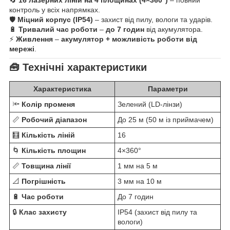
🔄
16 лазерних ліній на 4 площинах (4×360°)
– повний
контроль у всіх напрямках.
🛡️
Міцний корпус (IP54)
– захист від пилу, вологи та ударів.
🔋
Тривалий час роботи
–
до 7 годин
від акумулятора.
⚡
Живлення
–
акумулятор + можливість роботи від
мережі
.
🧰
Технічні характеристики
Характеристика
Параметри
🔦
Колір променя
Зелений (LD-лінзи)
📏
Робочий діапазон
До 25 м (50 м із приймачем)
🧮
Кількість ліній
16
🌀
Кількість площин
4×360°
📏
Товщина лінії
1 мм на 5 м
📐
Погрішність
3 мм на 10 м
🔋
Час роботи
До 7 годин
🔒
Клас захисту
IP54 (захист від пилу та
вологи)