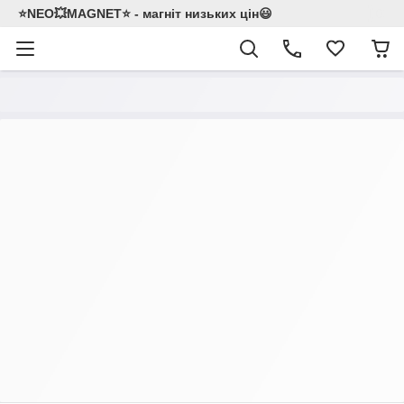
⭐NEO💥MAGNET⭐ - магніт низьких цін😃